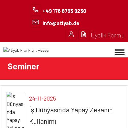
+49 176 8793 9230
info@atiyab.de
Üyelik Formu
Anasayfa
Seminer
Seminer
24-11-2025
İş Dünyasında Yapay Zekanın
Kullanımı