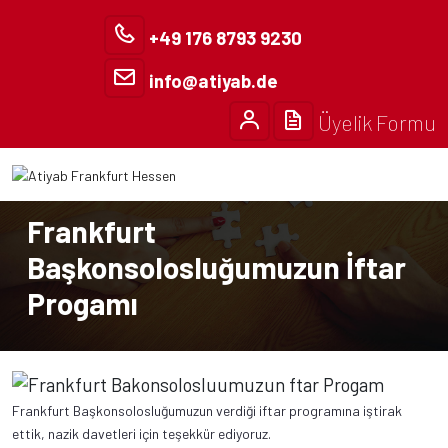
+49 176 8793 9230
info@atiyab.de
Üyelik Formu
Anasayfa
Basın Bülteni
Frankfurt
Başkonsolosluğumuzun İftar
Progamı
Frankfurt Başkonsolosluğumuzun verdiği iftar programına iştirak
ettik, nazik davetleri için teşekkür ediyoruz.