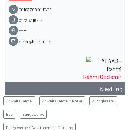
06103 398 91 10/15
0172-6116723
com
rahmi@hotmail.de
Rahmi Özdemir
Kleidung
Anwaltskanzlei
Anwaltskanzlei / Notar
Autoglaserei
Bau
Baugewerbe
Baugewerbe / Gastronomie - Catering