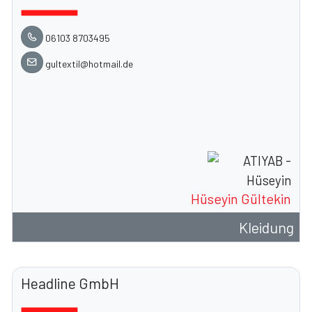
06103 8703495
gultextil@hotmail.de
Hüseyin Gültekin
Kleidung
Headline GmbH