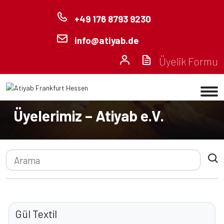
+49 176 8793 9230
info@atiyab.de
Üyelik Formu
Anasayfa
Üyelerimiz
Üyelerimiz – Atiyab e.V.
Gül Textil