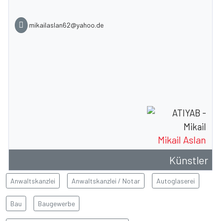
mikailaslan62@yahoo.de
Mikail Aslan
Künstler
Anwaltskanzlei
Anwaltskanzlei / Notar
Autoglaserei
Bau
Baugewerbe